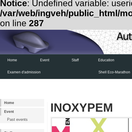
Notice
: Undefined variable: useri
/var/web/ingveh/public_html/m
on line
287
Home
Event
Staff
Education
Examen d'admission
Shell Eco-Marathon
Home
INOXYPEM
Event
Past events