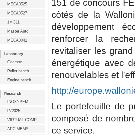
151 de concours FED
MECA0525
côtés de la Walloni
MECA0527
1MG11
développement éco
Master Auto
renforcer la rech
MECA0041
revitaliser les grand
Laboratory
énergétique avec d
Gearbox
Roller bench
renouvelables et l'ef
Engine bench
http://europe.wallon
Research
INOXYPEM
Le portefeuille de 
LV2025
composé de nombreu
VIRTUAL COMP
ce service.
ARC MEMS