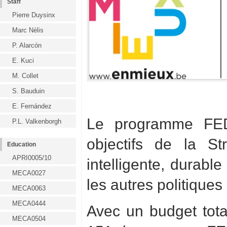
Staff
Pierre Duysinx
Marc Nélis
P. Alarcón
E. Kuci
M. Collet
S. Bauduin
E. Fernández
Le programme FED
P.L. Valkenborgh
objectifs de la S
Education
APRI0005/10
intelligente, durabl
MECA0027
les autres politique
MECA0063
MECA0444
Avec un budget tot
MECA0504