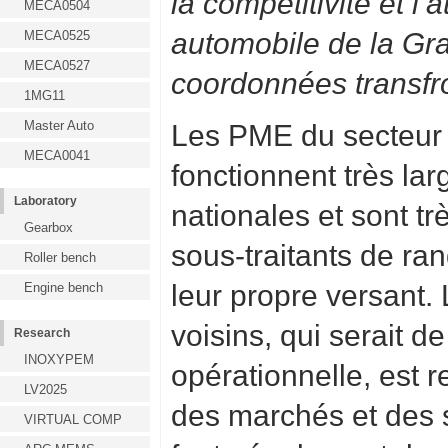
la compétitivité et l’
MECA0504
automobile de la Gr
MECA0525
MECA0527
coordonnées transfro
1MG11
Master Auto
Les PME du secteur
MECA0041
fonctionnent très la
Laboratory
nationales et sont t
Gearbox
sous-traitants de ran
Roller bench
leur propre versant
Engine bench
voisins, qui serait d
Research
INOXYPEM
opérationnelle, est r
LV2025
des marchés et des s
VIRTUAL COMP