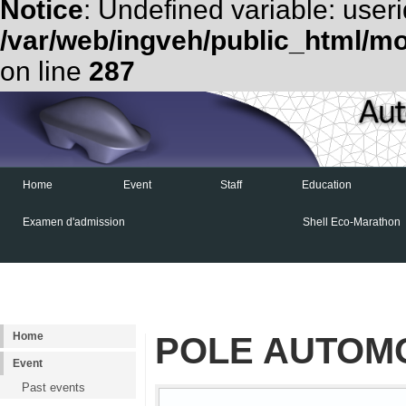
Notice
: Undefined variable: useri
/var/web/ingveh/public_html/m
on line
287
Home
Event
Staff
Education
Examen d'admission
Shell Eco-Marathon
Home
POLE AUTOM
Event
Past events