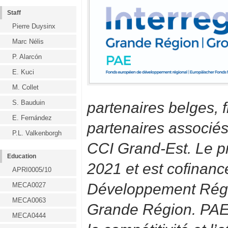
Staff
Pierre Duysinx
Marc Nélis
P. Alarcón
E. Kuci
M. Collet
S. Bauduin
partenaires belges, 
E. Fernández
partenaires associés
P.L. Valkenborgh
CCI Grand-Est. Le pr
Education
2021 et est cofinan
APRI0005/10
Développement Régio
MECA0027
MECA0063
Grande Région.
PAE 
MECA0444